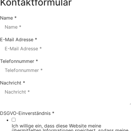
Kontaktformular
Name
*
E-Mail Adresse
*
Telefonnummer
*
Nachricht
*
E-Mail
DSGVO-Einverständnis
*
Adresse
Name
Ich willige ein, dass diese Website meine
übermittelten Informationen speichert, sodass meine